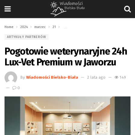
Home
2024
marzec
21
Pogotowie weterynaryjne 24h Lux-Vet Premium
ARTYKUŁY PARTNERÓW
Pogotowie weterynaryjne 24h
Lux-Vet Premium w Jaworzu
By
Wiadomości Bielsko-Biała
2 lata ago
149
0