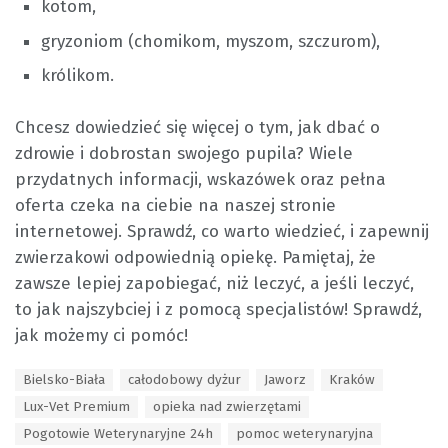
kotom,
gryzoniom (chomikom, myszom, szczurom),
królikom.
Chcesz dowiedzieć się więcej o tym, jak dbać o
zdrowie i dobrostan swojego pupila? Wiele
przydatnych informacji, wskazówek oraz pełna
oferta czeka na ciebie na naszej stronie
internetowej. Sprawdź, co warto wiedzieć, i zapewnij
zwierzakowi odpowiednią opiekę. Pamiętaj, że
zawsze lepiej zapobiegać, niż leczyć, a jeśli leczyć,
to jak najszybciej i z pomocą specjalistów! Sprawdź,
jak możemy ci pomóc!
T
Bielsko-Biała
całodobowy dyżur
Jaworz
Kraków
a
Lux-Vet Premium
opieka nad zwierzętami
g
s
Pogotowie Weterynaryjne 24h
pomoc weterynaryjna