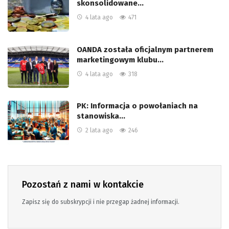
skonsolidowane…
4 lata ago
471
OANDA została oficjalnym partnerem
marketingowym klubu…
4 lata ago
318
PK: Informacja o powołaniach na
stanowiska…
2 lata ago
246
Pozostań z nami w kontakcie
Zapisz się do subskrypcji i nie przegap żadnej informacji.