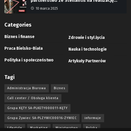
partnerstwo ze Stellantis na realizację…
10 marca 2025
Categories
Biznes i finanse
Zdrowie i styl życia
Praca Bielsko-Biała
Nauka i technologie
Polityka i społeczeństwo
Artykuły Partnerów
Tagi
Administracja Biurowa
Biznes
Call center / Obsługa klienta
Grupa KĘTY SA-PLKETY000011-KĘTY
Grupa Żywiec SA-PLZYWIC00016-ŻYWIEC
informuje
Lifestyle
Marketing
Ministerstwo
Polska