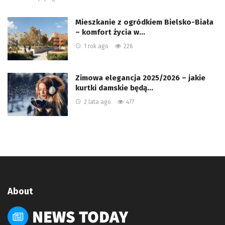
Mieszkanie z ogródkiem Bielsko-Biała
– komfort życia w…
1 rok ago
226
Zimowa elegancja 2025/2026 – jakie
kurtki damskie będą…
2 lata ago
477
About