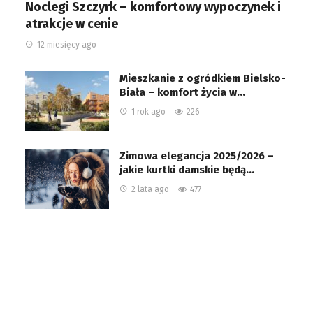
Noclegi Szczyrk – komfortowy wypoczynek i
atrakcje w cenie
12 miesięcy ago
Mieszkanie z ogródkiem Bielsko-
Biała – komfort życia w…
1 rok ago
226
Zimowa elegancja 2025/2026 –
jakie kurtki damskie będą…
2 lata ago
477