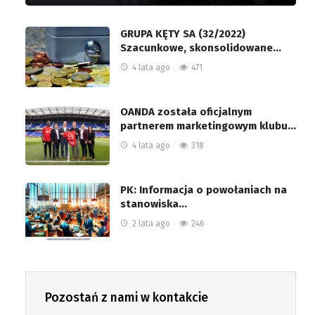
GRUPA KĘTY SA (32/2022)
Szacunkowe, skonsolidowane…
4 lata ago
471
OANDA została oficjalnym
partnerem marketingowym klubu…
4 lata ago
318
PK: Informacja o powołaniach na
stanowiska…
2 lata ago
246
Pozostań z nami w kontakcie