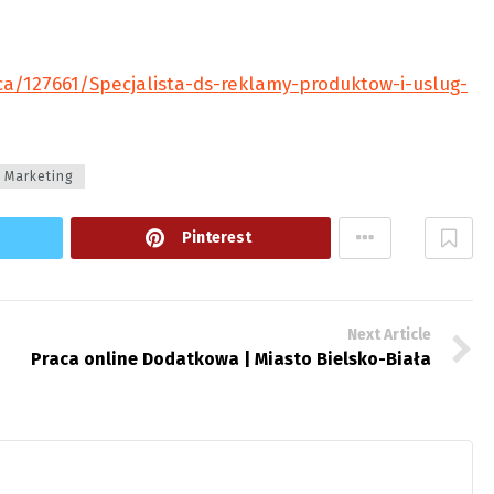
ca/127661/Specjalista-ds-reklamy-produktow-i-uslug-
Marketing
Pinterest
Next Article
Praca online Dodatkowa | Miasto Bielsko-Biała