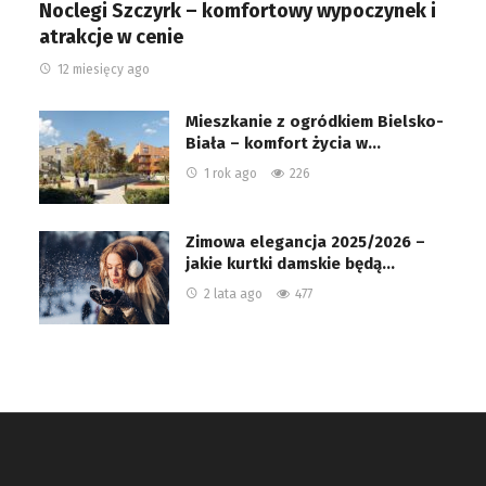
Noclegi Szczyrk – komfortowy wypoczynek i
atrakcje w cenie
12 miesięcy ago
Mieszkanie z ogródkiem Bielsko-
Biała – komfort życia w…
1 rok ago
226
Zimowa elegancja 2025/2026 –
jakie kurtki damskie będą…
2 lata ago
477