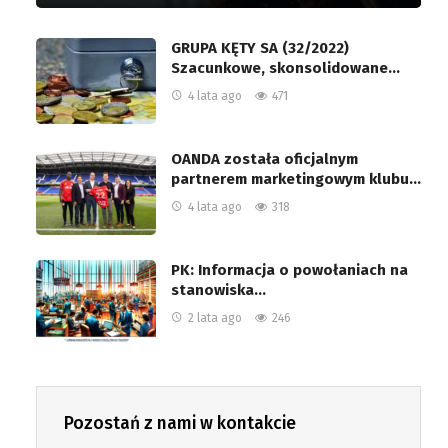
GRUPA KĘTY SA (32/2022)
Szacunkowe, skonsolidowane…
4 lata ago
471
OANDA została oficjalnym
partnerem marketingowym klubu…
4 lata ago
318
PK: Informacja o powołaniach na
stanowiska…
2 lata ago
246
Pozostań z nami w kontakcie