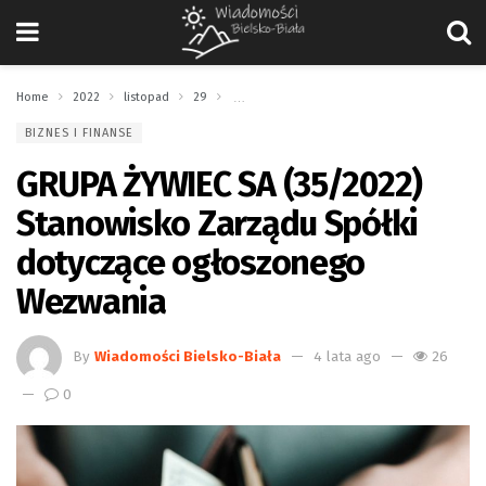
Home
2022
listopad
29
GRUPA ŻYWIEC SA (35/2022) Stanowisko Zarz
BIZNES I FINANSE
GRUPA ŻYWIEC SA (35/2022)
Stanowisko Zarządu Spółki
dotyczące ogłoszonego
Wezwania
By
Wiadomości Bielsko-Biała
4 lata ago
26
0