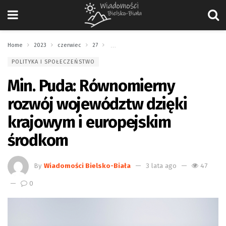
Home
2023
czerwiec
27
Min. Puda: Równomierny rozwój województw 
POLITYKA I SPOŁECZEŃSTWO
Min. Puda: Równomierny
rozwój województw dzięki
krajowym i europejskim
środkom
By
Wiadomości Bielsko-Biała
3 lata ago
47
0