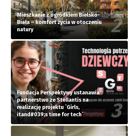
Mieszkanie z ogródkiem Bielsko-
Biała – komfort życia w otoczeniu
natury
Fundacja Perspektywy ustanawia
partnerstwo ze Stellantis na
realizację projektu `Girls,
itand#039;s time for tech`