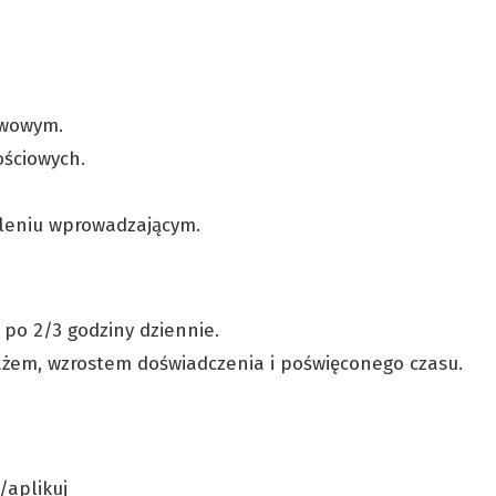
.
awowym.
ościowych.
oleniu wprowadzającym.
 po 2/3 godziny dziennie.
tażem, wzrostem doświadczenia i poświęconego czasu.
l/aplikuj