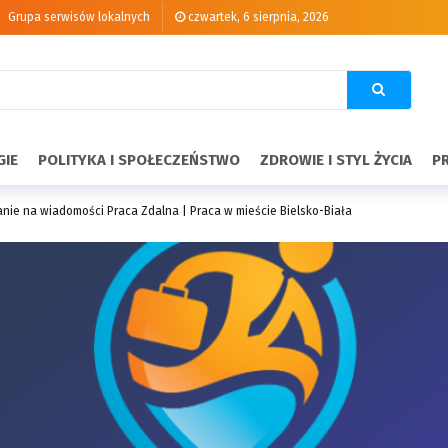
Grupa serwisów lokalnych
czwartek, 6 sierpnia, 2026
GIE
POLITYKA I SPOŁECZEŃSTWO
ZDROWIE I STYL ŻYCIA
P
anie na wiadomości Praca Zdalna | Praca w mieście Bielsko-Biała