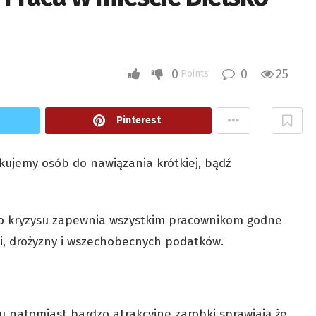
0
0
25
Points
Pinterest
kujemy osób do nawiązania krótkiej, bądź
o kryzysu zapewnia wszystkim pracownikom godne
cji, drożyzny i wszechobecnych podatków.
u natomiast bardzo atrakcyjne zarobki sprawiają że