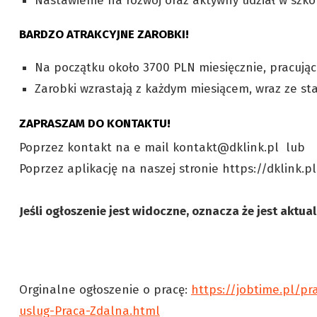
Nastawienie na rozwój oraz aktywny udział w szk
BARDZO ATRAKCYJNE ZAROBKI!
Na początku około 3700 PLN miesięcznie, pracując
Zarobki wzrastają z każdym miesiącem, wraz ze s
ZAPRASZAM DO KONTAKTU!
Poprzez kontakt na e mail kontakt@dklink.pl lub
Poprzez aplikację na naszej stronie https://dklink.p
Jeśli ogłoszenie jest widoczne, oznacza że jest aktua
Orginalne ogłoszenie o pracę:
https://jobtime.pl/pr
uslug-Praca-Zdalna.html