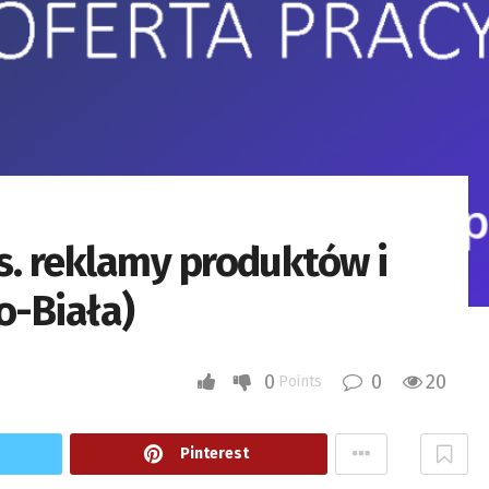
ds. reklamy produktów i
o-Biała)
0
0
20
Points
Pinterest