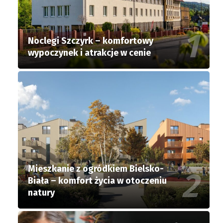
Noclegi Szczyrk – komfortowy
wypoczynek i atrakcje w cenie
Mieszkanie z ogródkiem Bielsko-
Biała – komfort życia w otoczeniu
natury