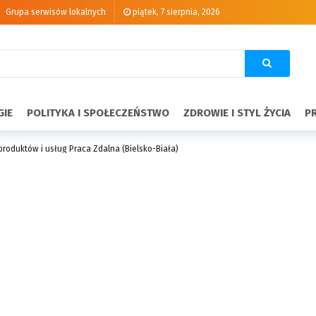
Grupa serwisów lokalnych
piątek, 7 sierpnia, 2026
GIE
POLITYKA I SPOŁECZEŃSTWO
ZDROWIE I STYL ŻYCIA
P
 produktów i usług Praca Zdalna (Bielsko-Biała)