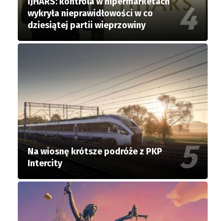
IJHARS: kontrola w hipermarketach
wykryła nieprawidłowości w co
dziesiątej partii wieprzowiny
Na wiosnę krótsze podróże z PKP
Intercity