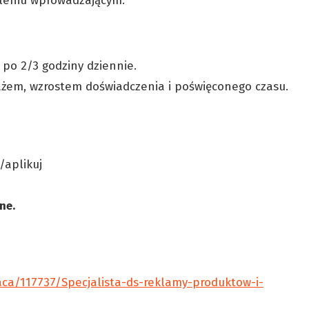
oleniu wprowadzającym.
 po 2/3 godziny dziennie.
tażem, wzrostem doświadczenia i poświęconego czasu.
l/aplikuj
lne.
aca/117737/Specjalista-ds-reklamy-produktow-i-