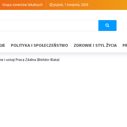
Grupa serwisów lokalnych
piątek, 7 sierpnia, 2026
GIE
POLITYKA I SPOŁECZEŃSTWO
ZDROWIE I STYL ŻYCIA
P
ów i usług Praca Zdalna (Bielsko-Biała)