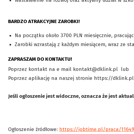
Nastawienie na rozwój oraz aktywny udział w szk
BARDZO ATRAKCYJNE ZAROBKI!
Na początku około 3700 PLN miesięcznie, pracując
Zarobki wzrastają z każdym miesiącem, wraz ze s
ZAPRASZAM DO KONTAKTU!
Poprzez kontakt na e mail kontakt@dklink.pl lub
Poprzez aplikację na naszej stronie https://dklink.p
Jeśli ogłoszenie jest widoczne, oznacza że jest aktua
Ogłoszenie źródłowe:
https://jobtime.pl/praca/1164