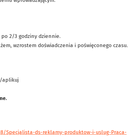
oleniu wprowadzającym.
 po 2/3 godziny dziennie.
tażem, wzrostem doświadczenia i poświęconego czasu.
l/aplikuj
lne.
98/Specjalista-ds-reklamy-produktow-i-uslug-Praca-