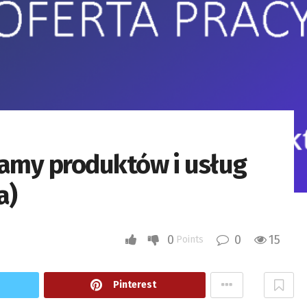
klamy produktów i usług
a)
0
0
15
Points
Pinterest