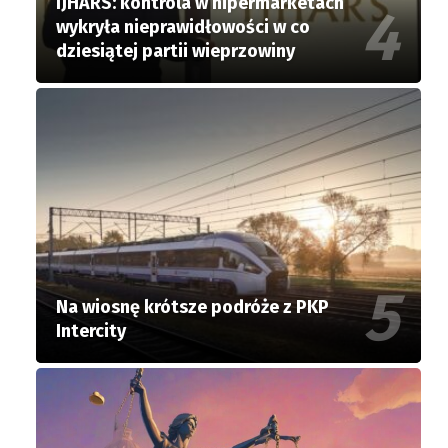
IJHARS: kontrola w hipermarketach
wykryła nieprawidłowości w co
dziesiątej partii wieprzowiny
Na wiosnę krótsze podróże z PKP
Intercity