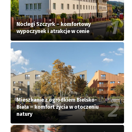
Noclegi Szczyrk – komfortowy
wypoczynek i atrakcje w cenie
Mieszkanie z ogródkiem Bielsko-
Biała – komfort życia w otoczeniu
natury