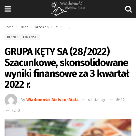
Home
2022
wrzesień
21
GRUPA KĘTY SA (28/2022) Szacunkowe, skonsol
BIZNES I FINANSE
GRUPA KĘTY SA (28/2022)
Szacunkowe, skonsolidowane
wyniki finansowe za 3 kwartał
2022 r.
By
Wiadomości Bielsko-Biała
4 lata ago
12
0