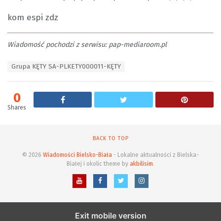
kom espi zdz
Wiadomość pochodzi z serwisu: pap-mediaroom.pl
T
Grupa KĘTY SA-PLKETY000011-KĘTY
a
g
s
0
:
Shares
BACK TO TOP
© 2026
Wiadomości Bielsko-Biała
- Lokalne aktualności z Bielska-
Białej i okolic theme by
akbilisim
.
Exit mobile version