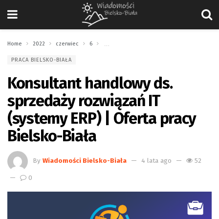
Home
2022
czerwiec
6
Konsultant handlowy ds. sprzedaży rozwiązań IT
PRACA BIELSKO-BIAŁA
Konsultant handlowy ds.
sprzedaży rozwiązań IT
(systemy ERP) | Oferta pracy
Bielsko-Biała
By
Wiadomości Bielsko-Biała
4 lata ago
52
0