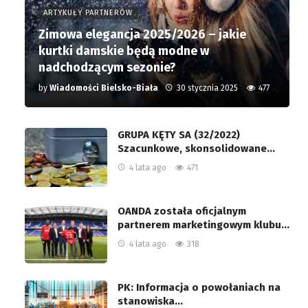
ARTYKUŁY PARTNERÓW
Zimowa elegancja 2025/2026 – jakie
kurtki damskie będą modne w
nadchodzącym sezonie?
by
Wiadomości Bielsko-Biała
30 stycznia 2025
477
GRUPA KĘTY SA (32/2022)
Szacunkowe, skonsolidowane…
4 lata ago
471
OANDA została oficjalnym
partnerem marketingowym klubu…
4 lata ago
318
PK: Informacja o powołaniach na
stanowiska…