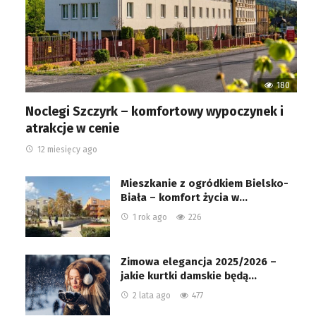
180
Noclegi Szczyrk – komfortowy wypoczynek i
atrakcje w cenie
12 miesięcy ago
Mieszkanie z ogródkiem Bielsko-
Biała – komfort życia w…
1 rok ago
226
Zimowa elegancja 2025/2026 –
jakie kurtki damskie będą…
2 lata ago
477