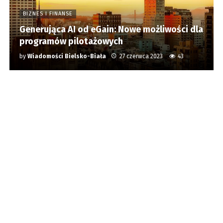
BIZNES I FINANSE
Generująca AI od eGain: Nowe możliwości dla
programów pilotażowych
by
Wiadomości Bielsko-Biała
27 czerwca 2023
43