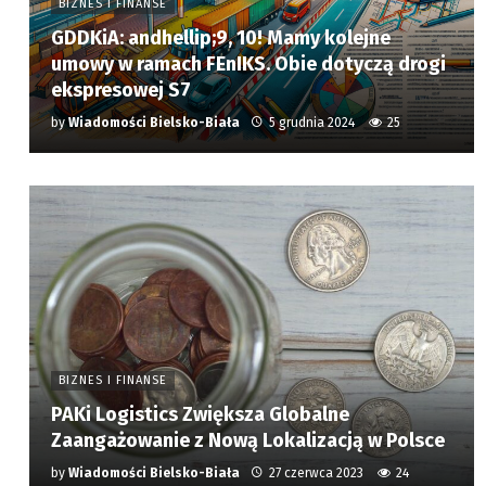
BIZNES I FINANSE
GDDKiA: andhellip;9, 10! Mamy kolejne
umowy w ramach FEnIKS. Obie dotyczą drogi
ekspresowej S7
by
Wiadomości Bielsko-Biała
5 grudnia 2024
25
BIZNES I FINANSE
PAKi Logistics Zwiększa Globalne
Zaangażowanie z Nową Lokalizacją w Polsce
by
Wiadomości Bielsko-Biała
27 czerwca 2023
24