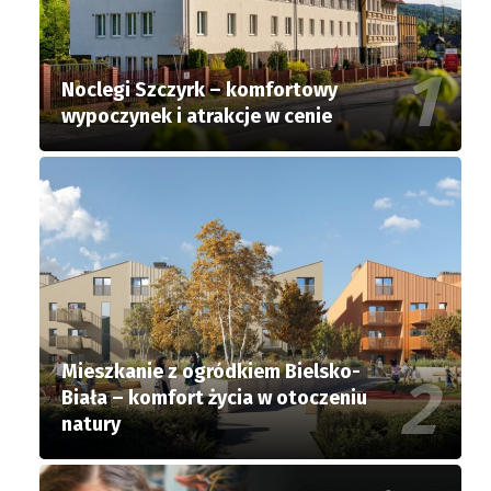
Noclegi Szczyrk – komfortowy
wypoczynek i atrakcje w cenie
Mieszkanie z ogródkiem Bielsko-
Biała – komfort życia w otoczeniu
natury