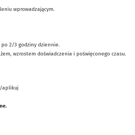
oleniu wprowadzającym.
 po 2/3 godziny dziennie.
tażem, wzrostem doświadczenia i poświęconego czasu.
l/aplikuj
lne.