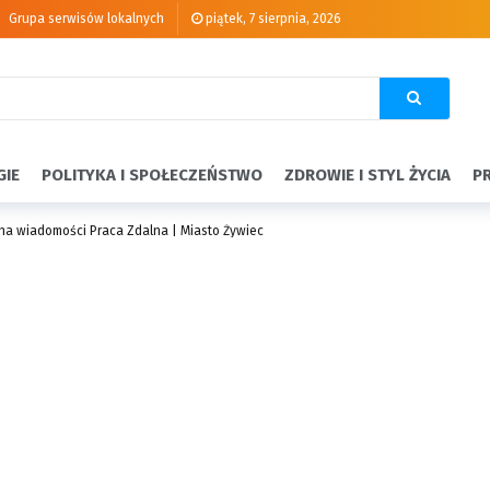
Grupa serwisów lokalnych
piątek, 7 sierpnia, 2026
GIE
POLITYKA I SPOŁECZEŃSTWO
ZDROWIE I STYL ŻYCIA
P
 na wiadomości Praca Zdalna | Miasto Żywiec