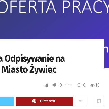
ia Odpisywanie na
 Miasto Żywiec
0
0
13
Points
Pinterest