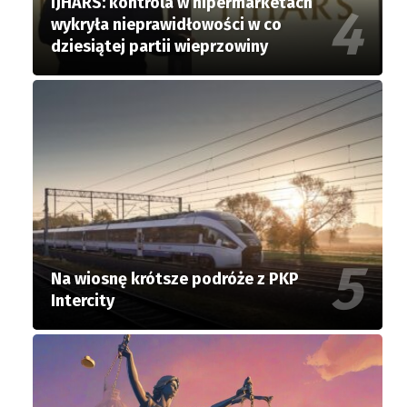
IJHARS: kontrola w hipermarketach
wykryła nieprawidłowości w co
dziesiątej partii wieprzowiny
Na wiosnę krótsze podróże z PKP
Intercity