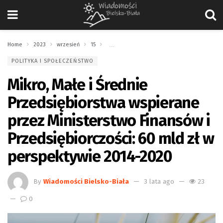
Home
2023
wrzesień
15
Mikro, Małe i Średnie Przedsiębiorstwa wspie
POLITYKA I SPOŁECZEŃSTWO
Mikro, Małe i Średnie
Przedsiębiorstwa wspierane
przez Ministerstwo Finansów i
Przedsiębiorczości: 60 mld zł w
perspektywie 2014-2020
By
Wiadomości Bielsko-Biała
3 lata ago
23
0