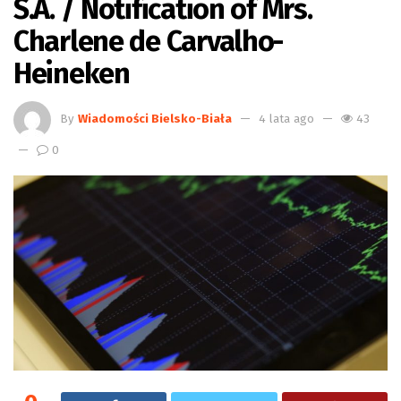
S.A. / Notification of Mrs.
Charlene de Carvalho-
Heineken
By
Wiadomości Bielsko-Biała
4 lata ago
43
0