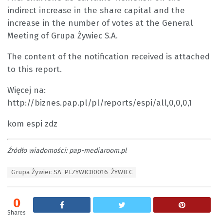
indirect increase in the share capital and the
increase in the number of votes at the General
Meeting of Grupa Żywiec S.A.
The content of the notification received is attached
to this report.
Więcej na:
http://biznes.pap.pl/pl/reports/espi/all,0,0,0,1
kom espi zdz
Źródło wiadomości: pap-mediaroom.pl
T
Grupa Żywiec SA-PLZYWIC00016-ŻYWIEC
a
g
s
0
:
Shares