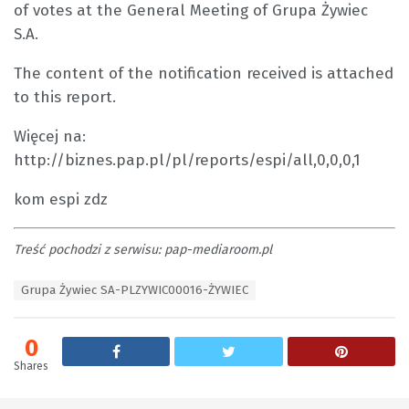
of votes at the General Meeting of Grupa Żywiec
S.A.
The content of the notification received is attached
to this report.
Więcej na:
http://biznes.pap.pl/pl/reports/espi/all,0,0,0,1
kom espi zdz
Treść pochodzi z serwisu: pap-mediaroom.pl
T
Grupa Żywiec SA-PLZYWIC00016-ŻYWIEC
a
g
s
0
:
Shares