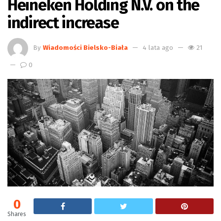
Heineken Holding N.V. on the
indirect increase
By
Wiadomości Bielsko-Biała
4 lata ago
21
0
0
Shares