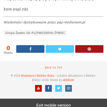
kom espi zdz
Wiadomości dystrybuowane przez: pap-mediaroom.pl
T
Grupa Żywiec SA-PLZYWIC00016-ŻYWIEC
a
g
s
0
:
Shares
BACK TO TOP
© 2026
Wiadomości Bielsko-Biała
- Lokalne aktualności z Bielska-
Białej i okolic theme by
akbilisim
.
Exit mobile version