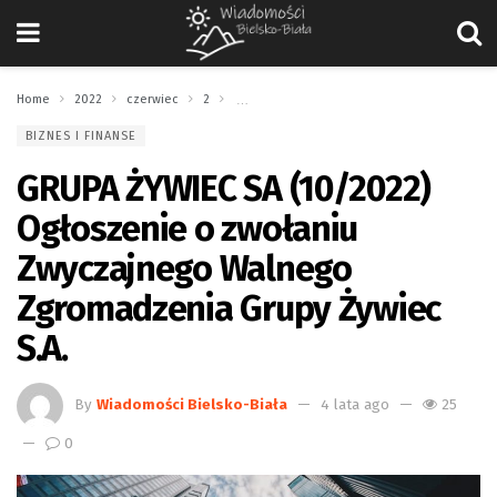
Home
2022
czerwiec
2
GRUPA ŻYWIEC SA (10/2022) Ogłoszenie o zwo
BIZNES I FINANSE
GRUPA ŻYWIEC SA (10/2022)
Ogłoszenie o zwołaniu
Zwyczajnego Walnego
Zgromadzenia Grupy Żywiec
S.A.
By
Wiadomości Bielsko-Biała
4 lata ago
25
0