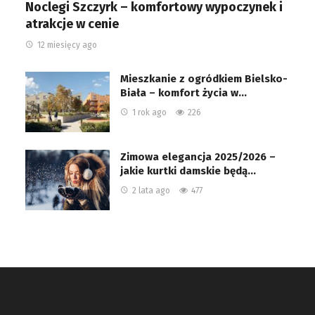
Noclegi Szczyrk – komfortowy wypoczynek i
atrakcje w cenie
12 miesięcy ago
Mieszkanie z ogródkiem Bielsko-
Biała – komfort życia w…
1 rok ago
226
Zimowa elegancja 2025/2026 –
jakie kurtki damskie będą…
2 lata ago
477