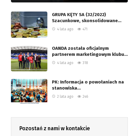
GRUPA KĘTY SA (32/2022)
Szacunkowe, skonsolidowane…
4 lata ago
471
OANDA została oficjalnym
partnerem marketingowym klubu…
4 lata ago
318
PK: Informacja o powołaniach na
stanowiska…
2 lata ago
246
Pozostań z nami w kontakcie