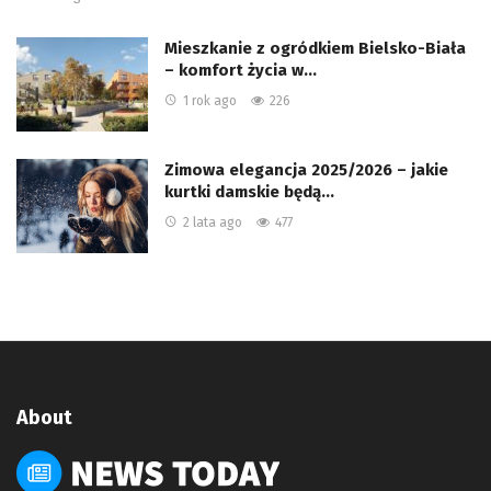
Mieszkanie z ogródkiem Bielsko-Biała
– komfort życia w…
1 rok ago
226
Zimowa elegancja 2025/2026 – jakie
kurtki damskie będą…
2 lata ago
477
About