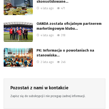
skonsolidowane…
4 lata ago
471
OANDA została oficjalnym partnerem
marketingowym klubu…
4 lata ago
318
PK: Informacja o powołaniach na
stanowiska…
2 lata ago
246
Pozostań z nami w kontakcie
Zapisz się do subskrypcji i nie przegap żadnej informacji.