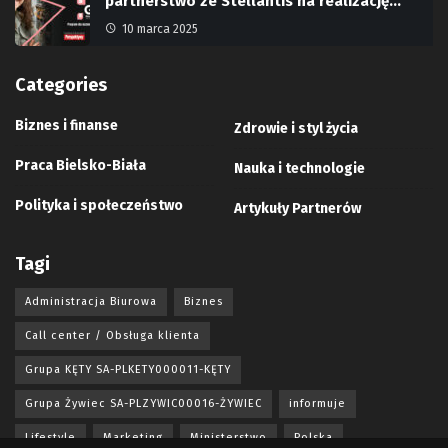
partnerstwo ze Stellantis na realizację…
10 marca 2025
Categories
Biznes i finanse
Zdrowie i styl życia
Praca Bielsko-Biała
Nauka i technologie
Polityka i społeczeństwo
Artykuły Partnerów
Tagi
Administracja Biurowa
Biznes
Call center / Obsługa klienta
Grupa KĘTY SA-PLKETY000011-KĘTY
Grupa Żywiec SA-PLZYWIC00016-ŻYWIEC
informuje
Lifestyle
Marketing
Ministerstwo
Polska