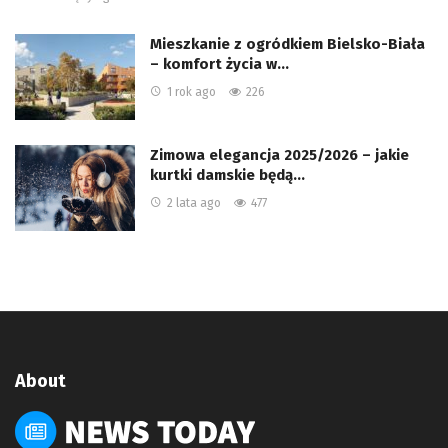
Mieszkanie z ogródkiem Bielsko-Biała
– komfort życia w…
1 rok ago
226
Zimowa elegancja 2025/2026 – jakie
kurtki damskie będą…
2 lata ago
477
About