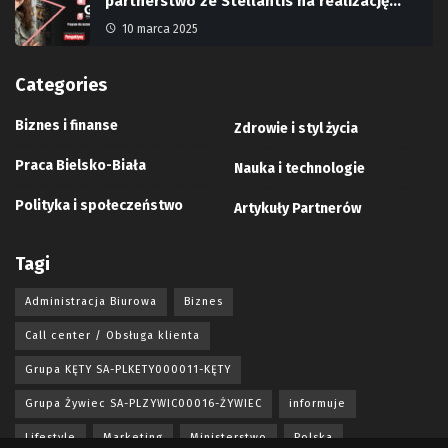
partnerstwo ze Stellantis na realizację…
10 marca 2025
Categories
Biznes i finanse
Zdrowie i styl życia
Praca Bielsko-Biała
Nauka i technologie
Polityka i społeczeństwo
Artykuły Partnerów
Tagi
Administracja Biurowa
Biznes
Call center / Obsługa klienta
Grupa KĘTY SA-PLKETY000011-KĘTY
Grupa Żywiec SA-PLZYWIC00016-ŻYWIEC
informuje
Lifestyle
Marketing
Ministerstwo
Polska