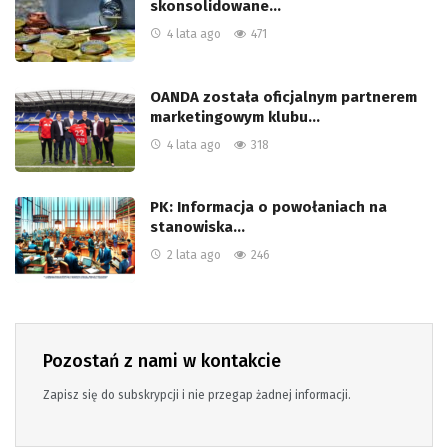
skonsolidowane…
4 lata ago
471
OANDA została oficjalnym partnerem
marketingowym klubu…
4 lata ago
318
PK: Informacja o powołaniach na
stanowiska…
2 lata ago
246
Pozostań z nami w kontakcie
Zapisz się do subskrypcji i nie przegap żadnej informacji.