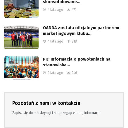
skonsolidowane…
4 lata ago
471
OANDA została oficjalnym partnerem
marketingowym klubu…
4 lata ago
318
PK: Informacja o powołaniach na
stanowiska…
2 lata ago
246
Pozostań z nami w kontakcie
Zapisz się do subskrypcji i nie przegap żadnej informacji.