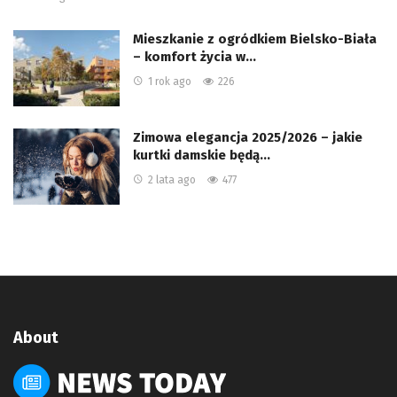
Mieszkanie z ogródkiem Bielsko-Biała
– komfort życia w…
1 rok ago
226
Zimowa elegancja 2025/2026 – jakie
kurtki damskie będą…
2 lata ago
477
About