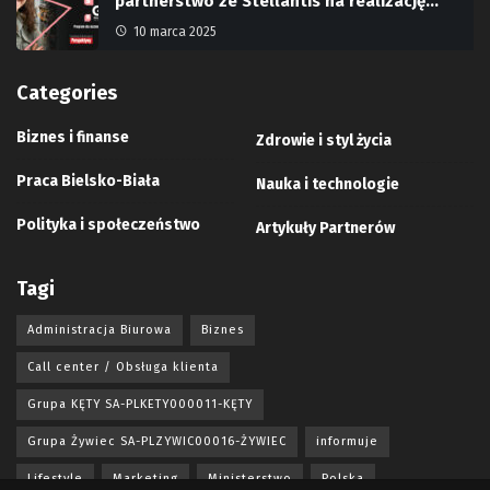
partnerstwo ze Stellantis na realizację…
10 marca 2025
Categories
Biznes i finanse
Zdrowie i styl życia
Praca Bielsko-Biała
Nauka i technologie
Polityka i społeczeństwo
Artykuły Partnerów
Tagi
Administracja Biurowa
Biznes
Call center / Obsługa klienta
Grupa KĘTY SA-PLKETY000011-KĘTY
Grupa Żywiec SA-PLZYWIC00016-ŻYWIEC
informuje
Lifestyle
Marketing
Ministerstwo
Polska