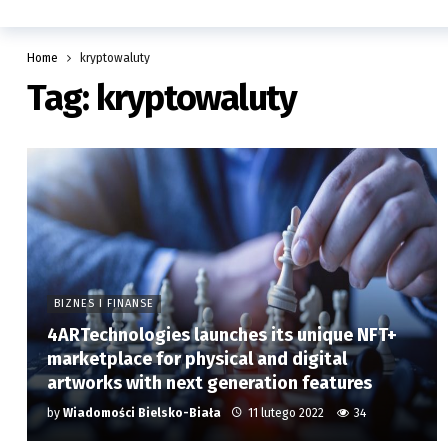
Home
kryptowaluty
Tag:
kryptowaluty
BIZNES I FINANSE
4ARTechnologies launches its unique NFT+
marketplace for physical and digital
artworks with next generation features
by
Wiadomości Bielsko-Biała
11 lutego 2022
34