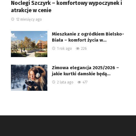
Noclegi Szczyrk – komfortowy wypoczynek i
atrakcje w cenie
12 miesięcy ago
Mieszkanie z ogródkiem Bielsko-
Biała – komfort życia w…
1 rok ago
226
Zimowa elegancja 2025/2026 –
jakie kurtki damskie będą…
2 lata ago
477