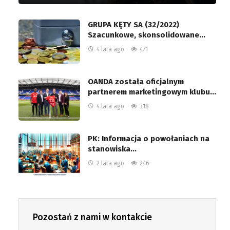
GRUPA KĘTY SA (32/2022)
Szacunkowe, skonsolidowane…
4 lata ago
471
OANDA została oficjalnym
partnerem marketingowym klubu…
4 lata ago
318
PK: Informacja o powołaniach na
stanowiska…
2 lata ago
246
Pozostań z nami w kontakcie