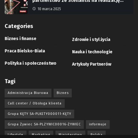
partnerstwo ze Stellantis na realizację…
10 marca 2025
Categories
Biznes i finanse
Zdrowie i styl życia
Praca Bielsko-Biała
Nauka i technologie
Polityka i społeczeństwo
Artykuły Partnerów
Tagi
Administracja Biurowa
Biznes
Call center / Obsługa klienta
Grupa KĘTY SA-PLKETY000011-KĘTY
Grupa Żywiec SA-PLZYWIC00016-ŻYWIEC
informuje
Lifestyle
Marketing
Ministerstwo
Polska