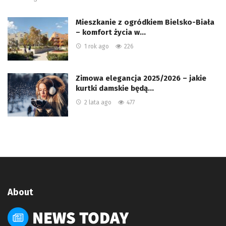
Mieszkanie z ogródkiem Bielsko-Biała
– komfort życia w…
1 rok ago
226
Zimowa elegancja 2025/2026 – jakie
kurtki damskie będą…
2 lata ago
477
About