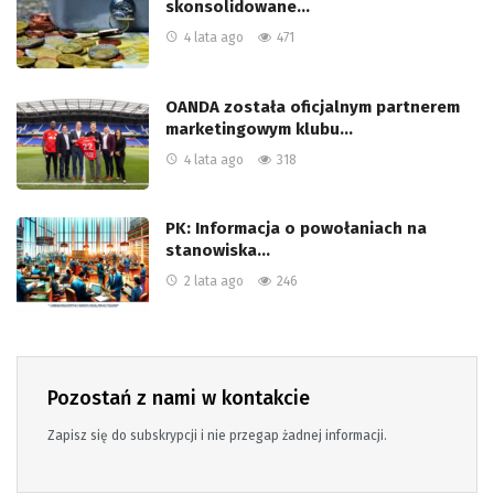
skonsolidowane…
4 lata ago
471
OANDA została oficjalnym partnerem
marketingowym klubu…
4 lata ago
318
PK: Informacja o powołaniach na
stanowiska…
2 lata ago
246
Pozostań z nami w kontakcie
Zapisz się do subskrypcji i nie przegap żadnej informacji.