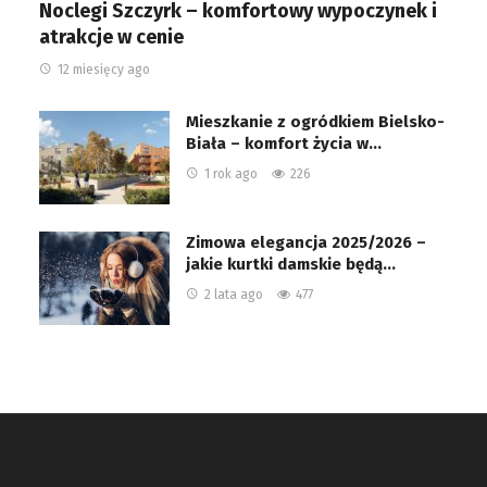
Noclegi Szczyrk – komfortowy wypoczynek i
atrakcje w cenie
12 miesięcy ago
Mieszkanie z ogródkiem Bielsko-
Biała – komfort życia w…
1 rok ago
226
Zimowa elegancja 2025/2026 –
jakie kurtki damskie będą…
2 lata ago
477