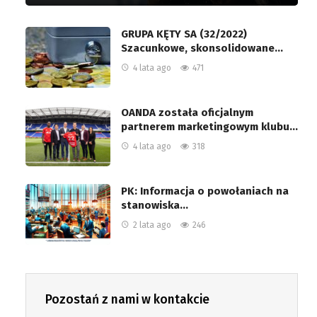
GRUPA KĘTY SA (32/2022)
Szacunkowe, skonsolidowane…
4 lata ago
471
OANDA została oficjalnym
partnerem marketingowym klubu…
4 lata ago
318
PK: Informacja o powołaniach na
stanowiska…
2 lata ago
246
Pozostań z nami w kontakcie