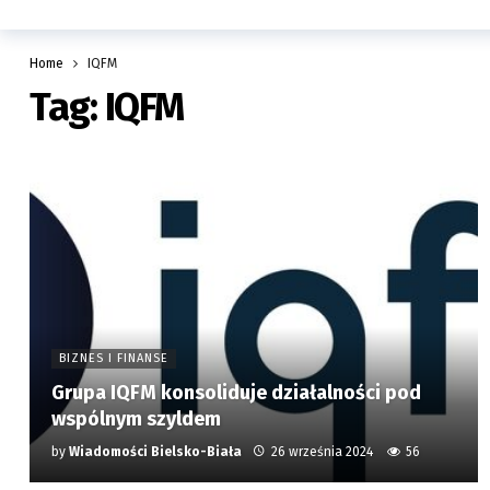
Home
IQFM
Tag:
IQFM
BIZNES I FINANSE
Grupa IQFM konsoliduje działalności pod
wspólnym szyldem
by
Wiadomości Bielsko-Biała
26 września 2024
56