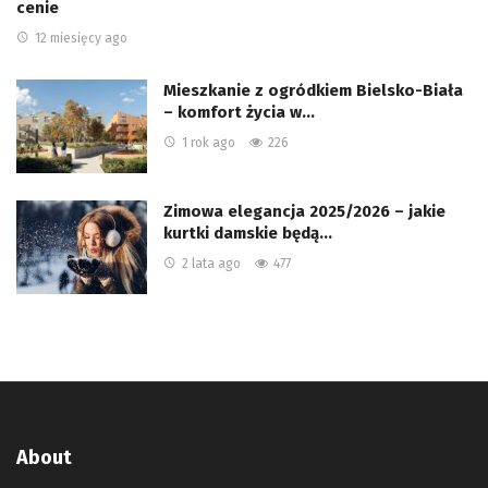
cenie
12 miesięcy ago
Mieszkanie z ogródkiem Bielsko-Biała
– komfort życia w…
1 rok ago
226
Zimowa elegancja 2025/2026 – jakie
kurtki damskie będą…
2 lata ago
477
About