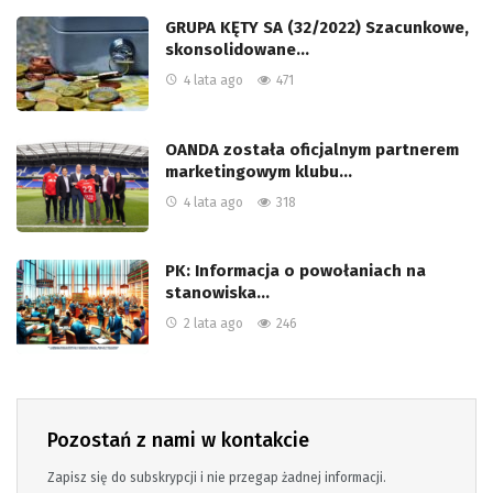
GRUPA KĘTY SA (32/2022) Szacunkowe,
skonsolidowane…
4 lata ago
471
OANDA została oficjalnym partnerem
marketingowym klubu…
4 lata ago
318
PK: Informacja o powołaniach na
stanowiska…
2 lata ago
246
Pozostań z nami w kontakcie
Zapisz się do subskrypcji i nie przegap żadnej informacji.