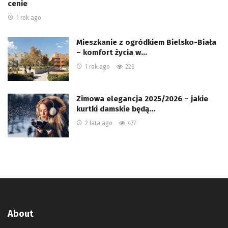
cenie
1 rok ago
Mieszkanie z ogródkiem Bielsko-Biała
– komfort życia w…
1 rok ago
226
Zimowa elegancja 2025/2026 – jakie
kurtki damskie będą…
2 lata ago
477
About