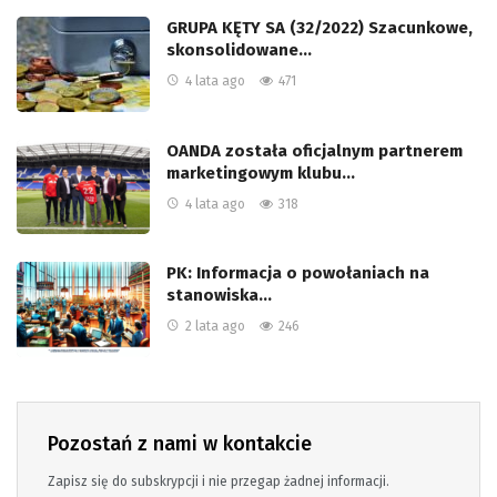
GRUPA KĘTY SA (32/2022) Szacunkowe,
skonsolidowane…
4 lata ago
471
OANDA została oficjalnym partnerem
marketingowym klubu…
4 lata ago
318
PK: Informacja o powołaniach na
stanowiska…
2 lata ago
246
Pozostań z nami w kontakcie
Zapisz się do subskrypcji i nie przegap żadnej informacji.