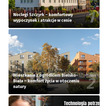
Noclegi Szczyrk – komfortowy
wypoczynek i atrakcje w cenie
Mieszkanie z ogródkiem Bielsko-
Biała – komfort życia w otoczeniu
natury