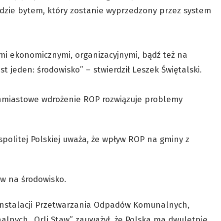
ędzie bytem, który zostanie wyprzedzony przez system
mi ekonomicznymi, organizacyjnymi, bądź też na
est jeden: środowisko” – stwierdził Leszek Świętalski.
hmiastowe wdrożenie ROP rozwiązuje problemy
spolitej Polskiej uważa, że wpływ ROP na gminy z
yw na środowisko.
 Instalacji Przetwarzania Odpadów Komunalnych,
lnych „Orli Staw” zauważył, że Polska ma dwuletnie