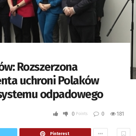
ów: Rozszerzona
nta uchroni Polaków
 systemu odpadowego
0
0
181
Points
Pinterest