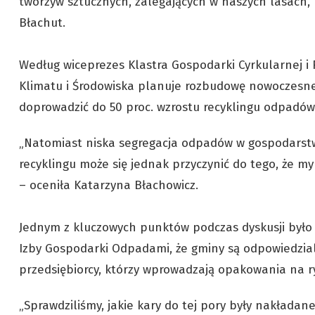
tworzyw sztucznych, zalegających w naszych lasach, 
Błachut.
Według wiceprezes Klastra Gospodarki Cyrkularnej i 
Klimatu i Środowiska planuje rozbudowę nowoczesnej 
doprowadzić do 50 proc. wzrostu recyklingu odpadó
„Natomiast niska segregacja odpadów w gospodarstw
recyklingu może się jednak przyczynić do tego, że m
– oceniła Katarzyna Błachowicz.
Jednym z kluczowych punktów podczas dyskusji było 
Izby Gospodarki Odpadami, że gminy są odpowiedzia
przedsiębiorcy, którzy wprowadzają opakowania na r
„Sprawdziliśmy, jakie kary do tej pory były nakłada