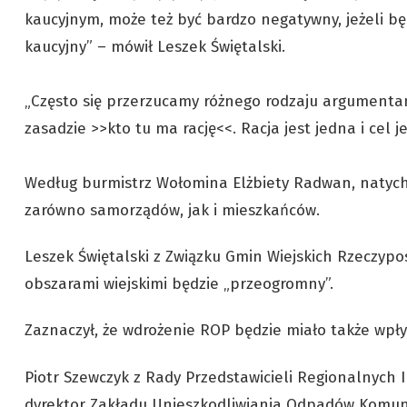
kaucyjnym, może też być bardzo negatywny, jeżeli b
kaucyjny” – mówił Leszek Świętalski.
„Często się przerzucamy różnego rodzaju argumenta
zasadzie >>kto tu ma rację<<. Racja jest jedna i cel j
Według burmistrz Wołomina Elżbiety Radwan, natyc
zarówno samorządów, jak i mieszkańców.
Leszek Świętalski z Związku Gmin Wiejskich Rzeczypo
obszarami wiejskimi będzie „przeogromny”.
Zaznaczył, że wdrożenie ROP będzie miało także wpł
Piotr Szewczyk z Rady Przedstawicieli Regionalnych
dyrektor Zakładu Unieszkodliwiania Odpadów Komuna