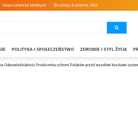
Grupa serwisów lokalnych
sobota, 8 sierpnia, 2026
GIE
POLITYKA I SPOŁECZEŃSTWO
ZDROWIE I STYL ŻYCIA
P
na Odpowiedzialność Producenta uchroni Polaków przed wysokimi kosztami sys