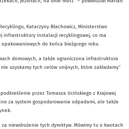
rzekach, jeziorach, na dnie mórz” – powiedział Marian
Recyklingu, Katarzyny Błachowicz, Ministerstwo
infrastruktury instalacji recyklingowej, co ma
w opakowaniowych do końca bieżącego roku.
ach domowych, a także ograniczona infrastruktura
y nie uzyskamy tych celów unijnych, które zakładamy”
podkreślenie przez Tomasza Ucińskiego z Krajowej
lne za system gospodarowania odpadami, ale także
ynek.
ne za niewdrożenie tych dyrektyw. Mówimy tu o kwotach