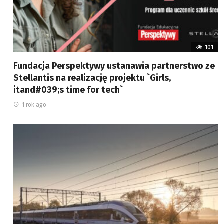
101
Fundacja Perspektywy ustanawia partnerstwo ze
Stellantis na realizację projektu `Girls,
itand#039;s time for tech`
1 rok ago