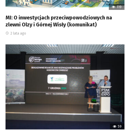
119
MI: O inwestycjach przeciwpowodziowych na
zlewni Olzy i Górnej Wisły (komunikat)
2 lata ago
59