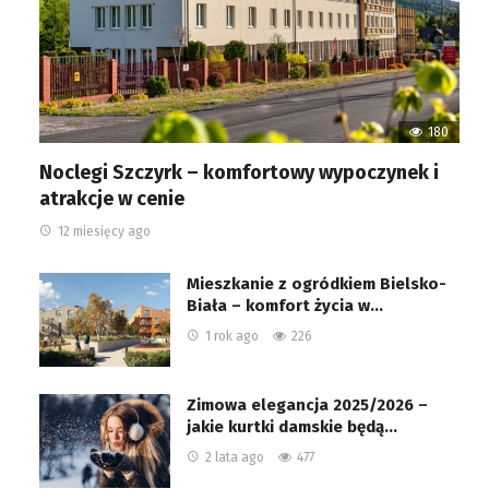
180
Noclegi Szczyrk – komfortowy wypoczynek i
atrakcje w cenie
12 miesięcy ago
Mieszkanie z ogródkiem Bielsko-
Biała – komfort życia w…
1 rok ago
226
Zimowa elegancja 2025/2026 –
jakie kurtki damskie będą…
2 lata ago
477