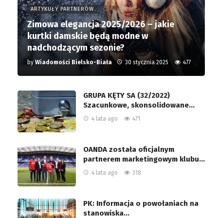
ARTYKUŁY PARTNERÓW
Zimowa elegancja 2025/2026 – jakie
kurtki damskie będą modne w
nadchodzącym sezonie?
by
Wiadomości Bielsko-Biała
30 stycznia 2025
477
GRUPA KĘTY SA (32/2022)
Szacunkowe, skonsolidowane…
4 lata ago
471
OANDA została oficjalnym
partnerem marketingowym klubu…
4 lata ago
318
PK: Informacja o powołaniach na
stanowiska…