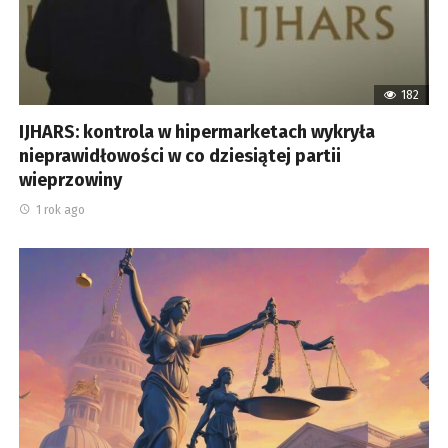
182
IJHARS: kontrola w hipermarketach wykryła
nieprawidłowości w co dziesiątej partii
wieprzowiny
1 rok ago