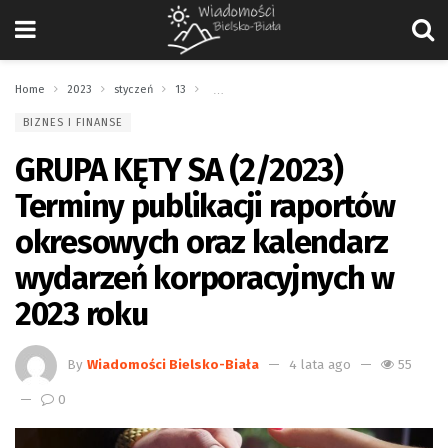
Home
2023
styczeń
13
GRUPA KĘTY SA (2/2023) Terminy publikacji ra
BIZNES I FINANSE
GRUPA KĘTY SA (2/2023)
Terminy publikacji raportów
okresowych oraz kalendarz
wydarzeń korporacyjnych w
2023 roku
By
Wiadomości Bielsko-Biała
4 lata ago
55
0