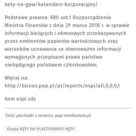
kety-na-gpw/kalendarz-korporacyjny/
Podstawa prawna: §80 ust.1 Rozporządzenia
Ministra Finansów z dnia 29 marca 2018 r. w sprawie
informacji bieżących i okresowych przekazywanych
przez emitentów papierów wartościowych oraz
warunków uznawania za równoważne informacji
wymaganych przepisami prawa państwa
niebędącego państwem członkowskim.
Więcej na:
http://biznes.pap.pl/pl/reports/espi/all,0,0,0,1
kom espi zdz
Treść pochodzi z serwisu: pap-mediaroom.pl
T
Grupa KĘTY SA-PLKETY000011-KĘTY
a