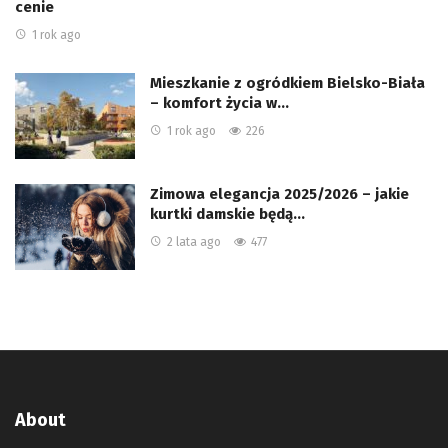
cenie
1 rok ago
Mieszkanie z ogródkiem Bielsko-Biała
– komfort życia w…
1 rok ago
226
Zimowa elegancja 2025/2026 – jakie
kurtki damskie będą…
2 lata ago
477
About