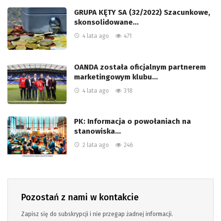
GRUPA KĘTY SA (32/2022) Szacunkowe,
skonsolidowane…
4 lata ago
471
OANDA została oficjalnym partnerem
marketingowym klubu…
4 lata ago
318
PK: Informacja o powołaniach na
stanowiska…
2 lata ago
246
Pozostań z nami w kontakcie
Zapisz się do subskrypcji i nie przegap żadnej informacji.