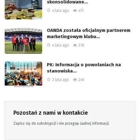
skonsolidowane…
4 lata ago
471
OANDA została oficjalnym partnerem
marketingowym klubu…
4 lata ago
318
PK: Informacja o powołaniach na
stanowiska…
2 lata ago
246
Pozostań z nami w kontakcie
Zapisz się do subskrypcji i nie przegap żadnej informacji.