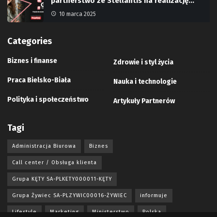
partnerstwo ze Stellantis na realizację…
10 marca 2025
Categories
Biznes i finanse
Zdrowie i styl życia
Praca Bielsko-Biała
Nauka i technologie
Polityka i społeczeństwo
Artykuły Partnerów
Tagi
Administracja Biurowa
Biznes
Call center / Obsługa klienta
Grupa KĘTY SA-PLKETY000011-KĘTY
Grupa Żywiec SA-PLZYWIC00016-ŻYWIEC
informuje
Lifestyle
Marketing
Ministerstwo
Polska