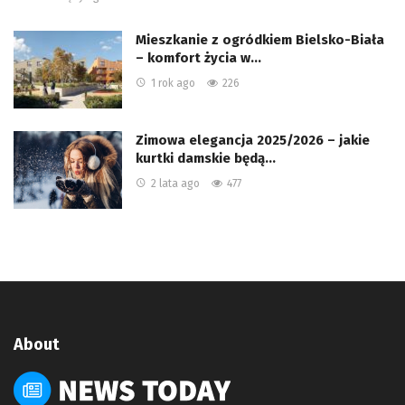
Mieszkanie z ogródkiem Bielsko-Biała
– komfort życia w…
1 rok ago
226
Zimowa elegancja 2025/2026 – jakie
kurtki damskie będą…
2 lata ago
477
About