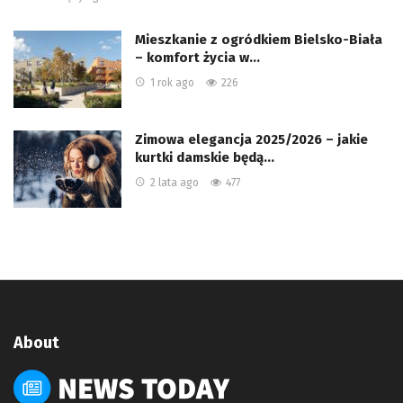
Mieszkanie z ogródkiem Bielsko-Biała
– komfort życia w…
1 rok ago
226
Zimowa elegancja 2025/2026 – jakie
kurtki damskie będą…
2 lata ago
477
About