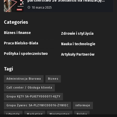
partnerstwo ze Stellantis na realizację…
10 marca 2025
Categories
Biznes i finanse
Zdrowie i styl życia
Praca Bielsko-Biała
Nauka i technologie
Polityka i społeczeństwo
Artykuły Partnerów
Tagi
Administracja Biurowa
Biznes
Call center / Obsługa klienta
Grupa KĘTY SA-PLKETY000011-KĘTY
Grupa Żywiec SA-PLZYWIC00016-ŻYWIEC
informuje
Lifestyle
Marketing
Ministerstwo
Polska