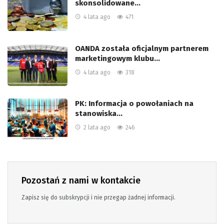
skonsolidowane…
4 lata ago
471
OANDA została oficjalnym partnerem
marketingowym klubu…
4 lata ago
318
PK: Informacja o powołaniach na
stanowiska…
2 lata ago
246
Pozostań z nami w kontakcie
Zapisz się do subskrypcji i nie przegap żadnej informacji.