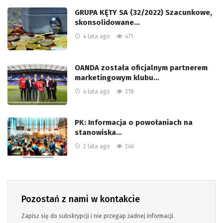
GRUPA KĘTY SA (32/2022) Szacunkowe,
skonsolidowane…
4 lata ago
471
OANDA została oficjalnym partnerem
marketingowym klubu…
4 lata ago
318
PK: Informacja o powołaniach na
stanowiska…
2 lata ago
246
Pozostań z nami w kontakcie
Zapisz się do subskrypcji i nie przegap żadnej informacji.