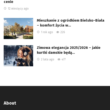
cenie
12 miesięcy ago
Mieszkanie z ogródkiem Bielsko-Biała
– komfort życia w…
1 rok ago
226
Zimowa elegancja 2025/2026 – jakie
kurtki damskie będą…
2 lata ago
477
About