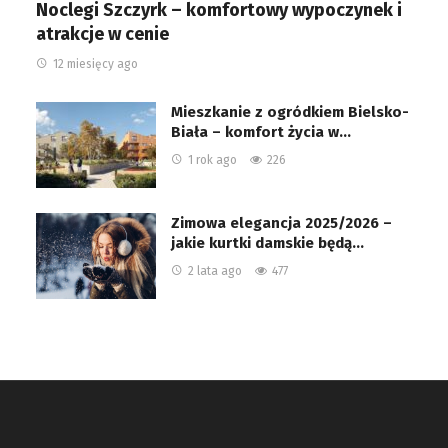
Noclegi Szczyrk – komfortowy wypoczynek i
atrakcje w cenie
12 miesięcy ago
Mieszkanie z ogródkiem Bielsko-
Biała – komfort życia w…
1 rok ago
226
Zimowa elegancja 2025/2026 –
jakie kurtki damskie będą…
2 lata ago
477