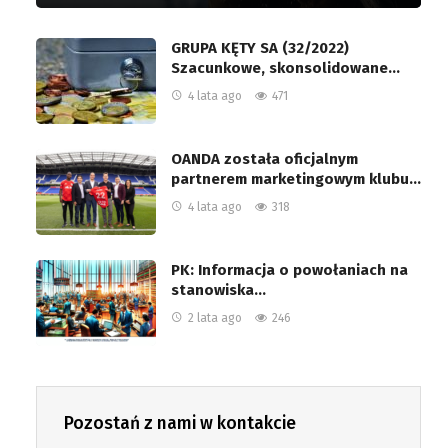
GRUPA KĘTY SA (32/2022)
Szacunkowe, skonsolidowane…
4 lata ago
471
OANDA została oficjalnym
partnerem marketingowym klubu…
4 lata ago
318
PK: Informacja o powołaniach na
stanowiska…
2 lata ago
246
Pozostań z nami w kontakcie