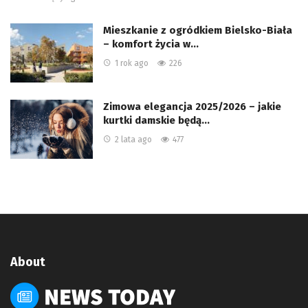
Mieszkanie z ogródkiem Bielsko-Biała
– komfort życia w…
1 rok ago
226
Zimowa elegancja 2025/2026 – jakie
kurtki damskie będą…
2 lata ago
477
About