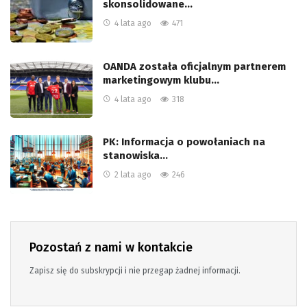
skonsolidowane…
4 lata ago
471
OANDA została oficjalnym partnerem
marketingowym klubu…
4 lata ago
318
PK: Informacja o powołaniach na
stanowiska…
2 lata ago
246
Pozostań z nami w kontakcie
Zapisz się do subskrypcji i nie przegap żadnej informacji.