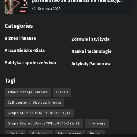
partnerstwo ze Stellantis na realizację…
10 marca 2025
Categories
Biznes i finanse
Zdrowie i styl życia
Praca Bielsko-Biała
Nauka i technologie
Polityka i społeczeństwo
Artykuły Partnerów
Tagi
Administracja Biurowa
Biznes
Call center / Obsługa klienta
Grupa KĘTY SA-PLKETY000011-KĘTY
Grupa Żywiec SA-PLZYWIC00016-ŻYWIEC
informuje
Lifestyle
Marketing
Ministerstwo
Polska