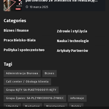
partnerstwo ze Stellantis na realizację…
10 marca 2025
Categories
Biznes i finanse
Zdrowie i styl życia
Praca Bielsko-Biała
Nauka i technologie
Polityka i społeczeństwo
Artykuły Partnerów
Tagi
Administracja Biurowa
Biznes
Call center / Obsługa klienta
Grupa KĘTY SA-PLKETY000011-KĘTY
Grupa Żywiec SA-PLZYWIC00016-ŻYWIEC
informuje
Lifestyle
Marketing
Ministerstwo
Polska