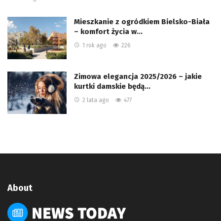
Mieszkanie z ogródkiem Bielsko-Biała
– komfort życia w…
1 rok ago
226
Zimowa elegancja 2025/2026 – jakie
kurtki damskie będą…
2 lata ago
477
About