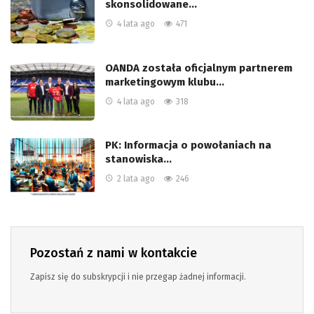
skonsolidowane…
4 lata ago
471
OANDA została oficjalnym partnerem
marketingowym klubu…
4 lata ago
318
PK: Informacja o powołaniach na
stanowiska…
2 lata ago
246
Pozostań z nami w kontakcie
Zapisz się do subskrypcji i nie przegap żadnej informacji.