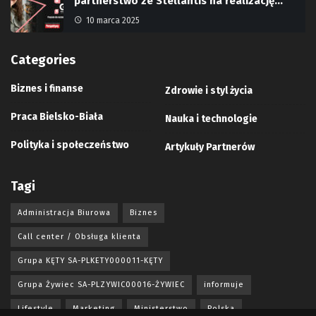
partnerstwo ze Stellantis na realizację…
10 marca 2025
Categories
Biznes i finanse
Zdrowie i styl życia
Praca Bielsko-Biała
Nauka i technologie
Polityka i społeczeństwo
Artykuły Partnerów
Tagi
Administracja Biurowa
Biznes
Call center / Obsługa klienta
Grupa KĘTY SA-PLKETY000011-KĘTY
Grupa Żywiec SA-PLZYWIC00016-ŻYWIEC
informuje
Lifestyle
Marketing
Ministerstwo
Polska