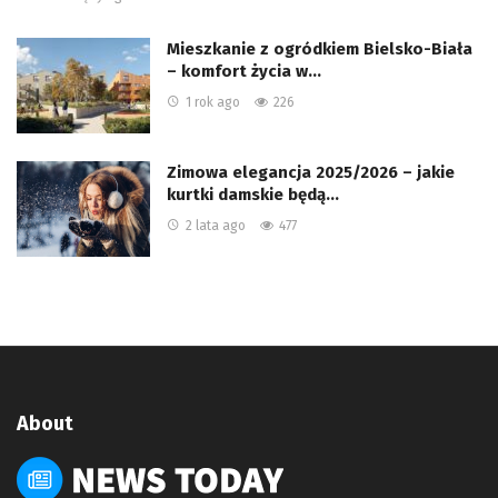
Mieszkanie z ogródkiem Bielsko-Biała
– komfort życia w…
1 rok ago
226
Zimowa elegancja 2025/2026 – jakie
kurtki damskie będą…
2 lata ago
477
About