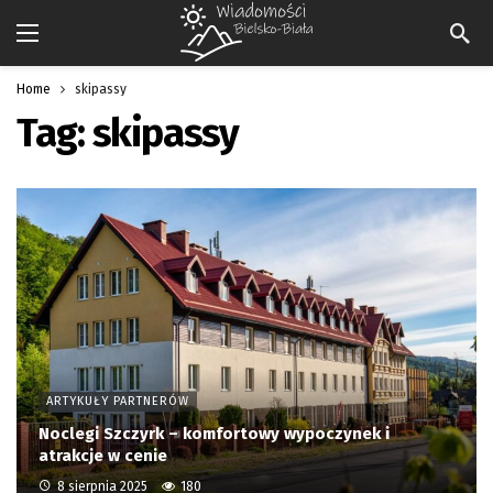
Home
skipassy
Tag:
skipassy
ARTYKUŁY PARTNERÓW
Noclegi Szczyrk – komfortowy wypoczynek i
atrakcje w cenie
8 sierpnia 2025
180