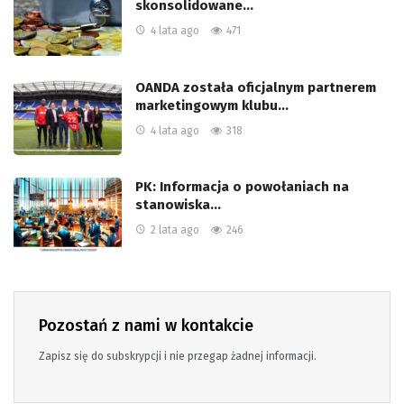
skonsolidowane…
4 lata ago
471
OANDA została oficjalnym partnerem
marketingowym klubu…
4 lata ago
318
PK: Informacja o powołaniach na
stanowiska…
2 lata ago
246
Pozostań z nami w kontakcie
Zapisz się do subskrypcji i nie przegap żadnej informacji.