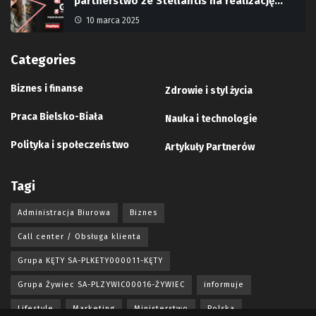
partnerstwo ze Stellantis na realizację…
10 marca 2025
Categories
Biznes i finanse
Zdrowie i styl życia
Praca Bielsko-Biała
Nauka i technologie
Polityka i społeczeństwo
Artykuły Partnerów
Tagi
Administracja Biurowa
Biznes
Call center / Obsługa klienta
Grupa KĘTY SA-PLKETY000011-KĘTY
Grupa Żywiec SA-PLZYWIC00016-ŻYWIEC
informuje
Lifestyle
Marketing
Ministerstwo
Polska