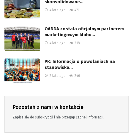
skonsolidowane…
4 lata ago
471
OANDA została oficjalnym partnerem
marketingowym klubu…
4 lata ago
318
PK: Informacja o powołaniach na
stanowiska…
2 lata ago
246
Pozostań z nami w kontakcie
Zapisz się do subskrypcji i nie przegap żadnej informacji.