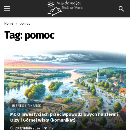
Home
pomoc
Tag:
pomoc
BIZNES I FINANSE
MI: O inwestycjach przeciwpowodziowych na zlewni
Olzy i Górnej Wisły (komunikat)
20 grudnia 2024
119