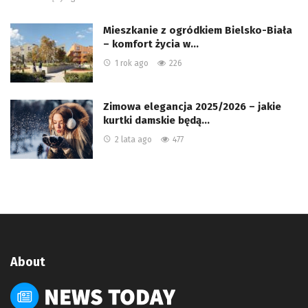
Mieszkanie z ogródkiem Bielsko-Biała
– komfort życia w…
1 rok ago
226
Zimowa elegancja 2025/2026 – jakie
kurtki damskie będą…
2 lata ago
477
About