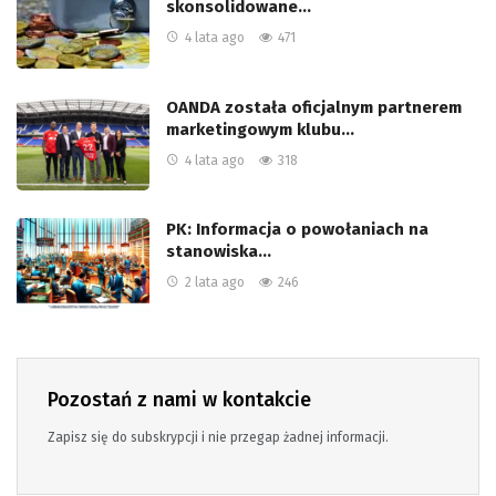
skonsolidowane…
4 lata ago
471
OANDA została oficjalnym partnerem
marketingowym klubu…
4 lata ago
318
PK: Informacja o powołaniach na
stanowiska…
2 lata ago
246
Pozostań z nami w kontakcie
Zapisz się do subskrypcji i nie przegap żadnej informacji.