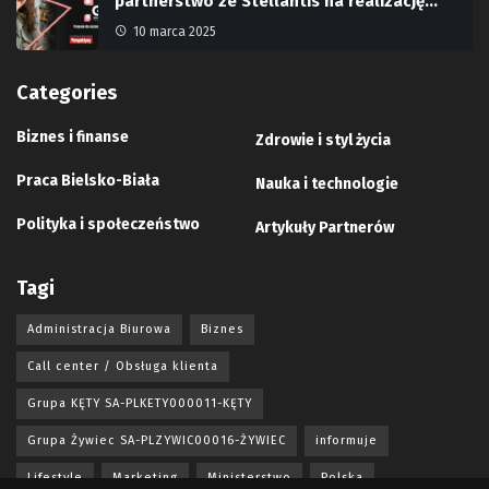
partnerstwo ze Stellantis na realizację…
10 marca 2025
Categories
Biznes i finanse
Zdrowie i styl życia
Praca Bielsko-Biała
Nauka i technologie
Polityka i społeczeństwo
Artykuły Partnerów
Tagi
Administracja Biurowa
Biznes
Call center / Obsługa klienta
Grupa KĘTY SA-PLKETY000011-KĘTY
Grupa Żywiec SA-PLZYWIC00016-ŻYWIEC
informuje
Lifestyle
Marketing
Ministerstwo
Polska