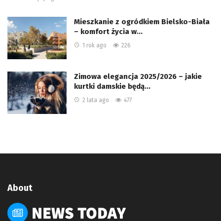
Mieszkanie z ogródkiem Bielsko-Biała
– komfort życia w…
1 rok ago
226
Zimowa elegancja 2025/2026 – jakie
kurtki damskie będą…
2 lata ago
477
About