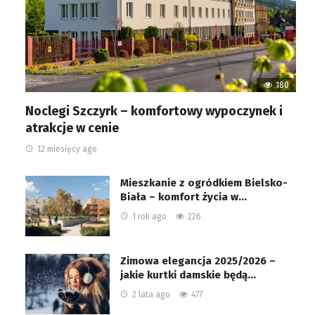
180
Noclegi Szczyrk – komfortowy wypoczynek i
atrakcje w cenie
12 miesięcy ago
Mieszkanie z ogródkiem Bielsko-
Biała – komfort życia w…
1 rok ago
226
Zimowa elegancja 2025/2026 –
jakie kurtki damskie będą…
2 lata ago
477