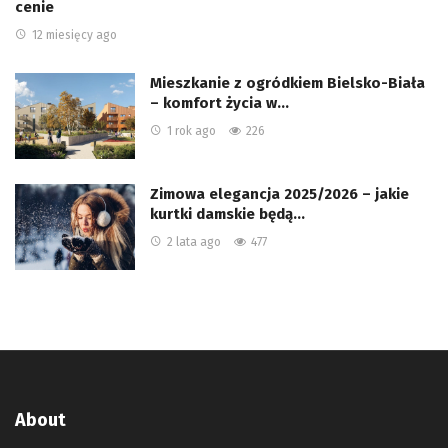
cenie
12 miesięcy ago
Mieszkanie z ogródkiem Bielsko-Biała
– komfort życia w…
1 rok ago
226
Zimowa elegancja 2025/2026 – jakie
kurtki damskie będą…
2 lata ago
477
About