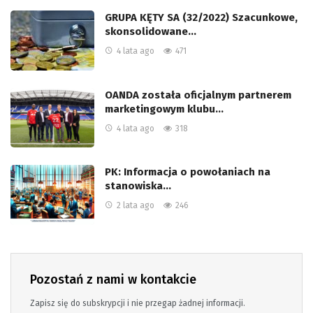
GRUPA KĘTY SA (32/2022) Szacunkowe,
skonsolidowane…
4 lata ago
471
OANDA została oficjalnym partnerem
marketingowym klubu…
4 lata ago
318
PK: Informacja o powołaniach na
stanowiska…
2 lata ago
246
Pozostań z nami w kontakcie
Zapisz się do subskrypcji i nie przegap żadnej informacji.