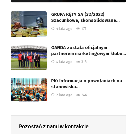
GRUPA KĘTY SA (32/2022)
Szacunkowe, skonsolidowane…
4 lata ago
471
OANDA została oficjalnym
partnerem marketingowym klubu…
4 lata ago
318
PK: Informacja o powołaniach na
stanowiska…
2 lata ago
246
Pozostań z nami w kontakcie