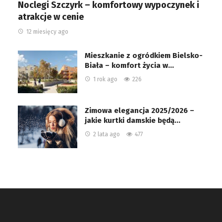
Noclegi Szczyrk – komfortowy wypoczynek i
atrakcje w cenie
12 miesięcy ago
Mieszkanie z ogródkiem Bielsko-
Biała – komfort życia w…
1 rok ago
226
Zimowa elegancja 2025/2026 –
jakie kurtki damskie będą…
2 lata ago
477