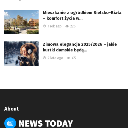
Mieszkanie z ogródkiem Bielsko-Biała
– komfort życia w…
1 rok ago
226
Zimowa elegancja 2025/2026 – jakie
kurtki damskie będą…
2 lata ago
477
About