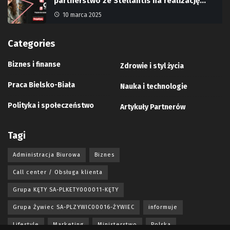
partnerstwo ze Stellantis na realizację…
10 marca 2025
Categories
Biznes i finanse
Zdrowie i styl życia
Praca Bielsko-Biała
Nauka i technologie
Polityka i społeczeństwo
Artykuły Partnerów
Tagi
Administracja Biurowa
Biznes
Call center / Obsługa klienta
Grupa KĘTY SA-PLKETY000011-KĘTY
Grupa Żywiec SA-PLZYWIC00016-ŻYWIEC
informuje
Lifestyle
Marketing
Ministerstwo
Polska