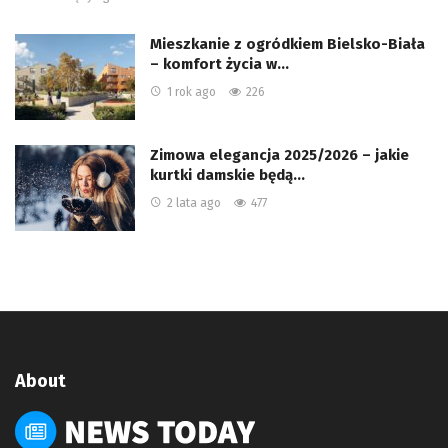
Mieszkanie z ogródkiem Bielsko-Biała
– komfort życia w…
1 rok ago
226
Zimowa elegancja 2025/2026 – jakie
kurtki damskie będą…
2 lata ago
477
About