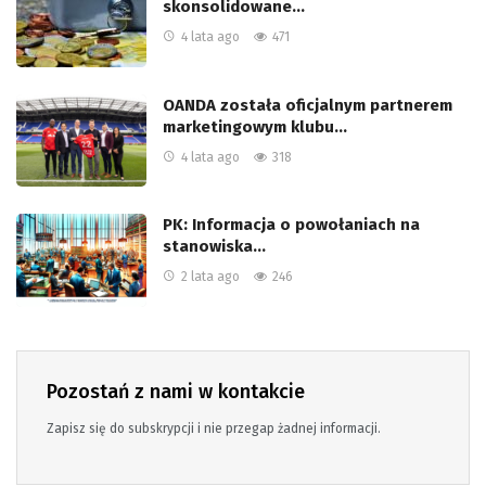
skonsolidowane…
4 lata ago
471
OANDA została oficjalnym partnerem
marketingowym klubu…
4 lata ago
318
PK: Informacja o powołaniach na
stanowiska…
2 lata ago
246
Pozostań z nami w kontakcie
Zapisz się do subskrypcji i nie przegap żadnej informacji.