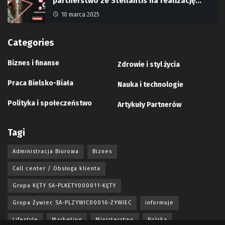
partnerstwo ze Stellantis na realizację…
10 marca 2025
Categories
Biznes i finanse
Zdrowie i styl życia
Praca Bielsko-Biała
Nauka i technologie
Polityka i społeczeństwo
Artykuły Partnerów
Tagi
Administracja Biurowa
Biznes
Call center / Obsługa klienta
Grupa KĘTY SA-PLKETY000011-KĘTY
Grupa Żywiec SA-PLZYWIC00016-ŻYWIEC
informuje
Lifestyle
Marketing
Ministerstwo
Polska