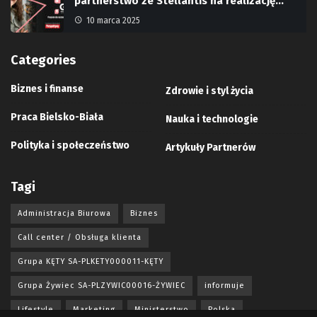
partnerstwo ze Stellantis na realizację…
10 marca 2025
Categories
Biznes i finanse
Zdrowie i styl życia
Praca Bielsko-Biała
Nauka i technologie
Polityka i społeczeństwo
Artykuły Partnerów
Tagi
Administracja Biurowa
Biznes
Call center / Obsługa klienta
Grupa KĘTY SA-PLKETY000011-KĘTY
Grupa Żywiec SA-PLZYWIC00016-ŻYWIEC
informuje
Lifestyle
Marketing
Ministerstwo
Polska