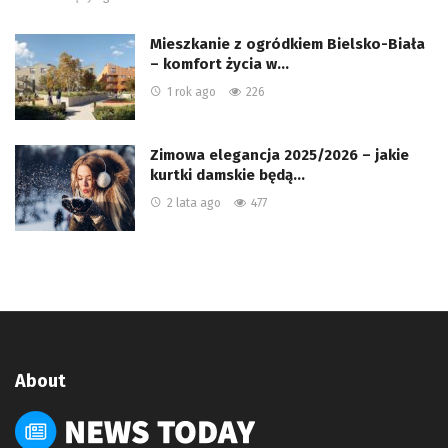
Mieszkanie z ogródkiem Bielsko-Biała
– komfort życia w…
1 rok ago
226
Zimowa elegancja 2025/2026 – jakie
kurtki damskie będą…
2 lata ago
477
About