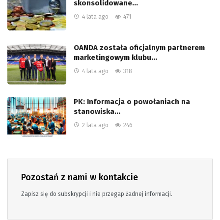
skonsolidowane…
4 lata ago
471
OANDA została oficjalnym partnerem
marketingowym klubu…
4 lata ago
318
PK: Informacja o powołaniach na
stanowiska…
2 lata ago
246
Pozostań z nami w kontakcie
Zapisz się do subskrypcji i nie przegap żadnej informacji.