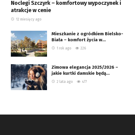
Noclegi Szczyrk – komfortowy wypoczynek i
atrakcje w cenie
12 miesięcy ago
Mieszkanie z ogródkiem Bielsko-
Biała – komfort życia w…
1 rok ago
226
Zimowa elegancja 2025/2026 –
jakie kurtki damskie będą…
2 lata ago
477