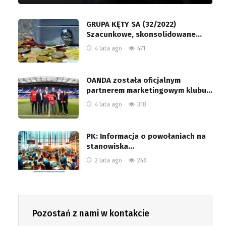
GRUPA KĘTY SA (32/2022)
Szacunkowe, skonsolidowane…
4 lata ago
471
OANDA została oficjalnym
partnerem marketingowym klubu…
4 lata ago
318
PK: Informacja o powołaniach na
stanowiska…
2 lata ago
246
Pozostań z nami w kontakcie