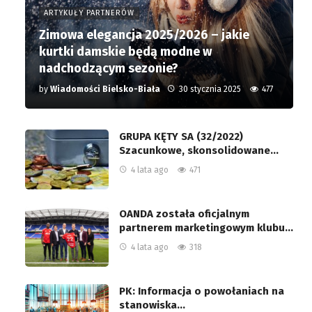
ARTYKUŁY PARTNERÓW
Zimowa elegancja 2025/2026 – jakie
kurtki damskie będą modne w
nadchodzącym sezonie?
by
Wiadomości Bielsko-Biała
30 stycznia 2025
477
GRUPA KĘTY SA (32/2022)
Szacunkowe, skonsolidowane…
4 lata ago
471
OANDA została oficjalnym
partnerem marketingowym klubu…
4 lata ago
318
PK: Informacja o powołaniach na
stanowiska…