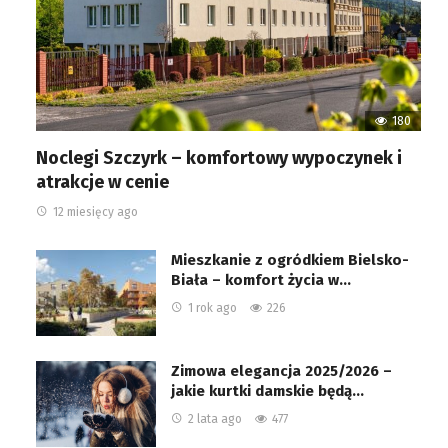
180
Noclegi Szczyrk – komfortowy wypoczynek i
atrakcje w cenie
12 miesięcy ago
Mieszkanie z ogródkiem Bielsko-
Biała – komfort życia w…
1 rok ago
226
Zimowa elegancja 2025/2026 –
jakie kurtki damskie będą…
2 lata ago
477