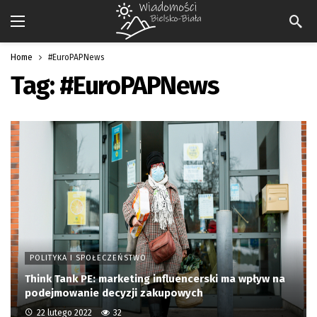
Home
#EuroPAPNews
Tag:
#EuroPAPNews
POLITYKA I SPOŁECZEŃSTWO
Think Tank PE: marketing influencerski ma wpływ na
podejmowanie decyzji zakupowych
22 lutego 2022
32