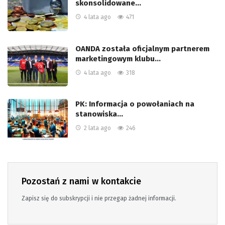
skonsolidowane…
4 lata ago
471
OANDA została oficjalnym partnerem
marketingowym klubu…
4 lata ago
318
PK: Informacja o powołaniach na
stanowiska…
2 lata ago
246
Pozostań z nami w kontakcie
Zapisz się do subskrypcji i nie przegap żadnej informacji.