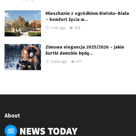
Mieszkanie z ogródkiem Bielsko-Biała
– komfort życia w…
1 rok ago
226
Zimowa elegancja 2025/2026 – jakie
kurtki damskie będą…
2 lata ago
477
About