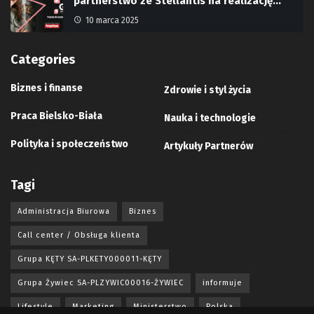
partnerstwo ze Stellantis na realizację…
10 marca 2025
Categories
Biznes i finanse
Zdrowie i styl życia
Praca Bielsko-Biała
Nauka i technologie
Polityka i społeczeństwo
Artykuły Partnerów
Tagi
Administracja Biurowa
Biznes
Call center / Obsługa klienta
Grupa KĘTY SA-PLKETY000011-KĘTY
Grupa Żywiec SA-PLZYWIC00016-ŻYWIEC
informuje
Lifestyle
Marketing
Ministerstwo
Polska