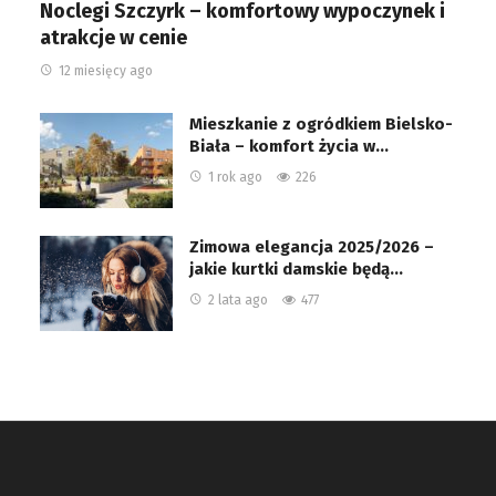
Noclegi Szczyrk – komfortowy wypoczynek i
atrakcje w cenie
12 miesięcy ago
Mieszkanie z ogródkiem Bielsko-
Biała – komfort życia w…
1 rok ago
226
Zimowa elegancja 2025/2026 –
jakie kurtki damskie będą…
2 lata ago
477