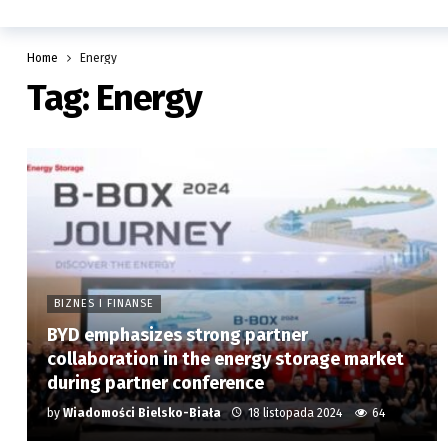
Home
Energy
Tag:
Energy
BIZNES I FINANSE
BYD emphasizes strong partner
collaboration in the energy storage market
during partner conference
by
Wiadomości Bielsko-Biała
18 listopada 2024
64